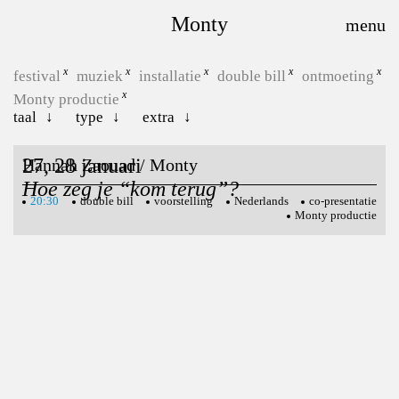
Monty
festival
muziek
installatie
double bill
ontmoeting
Monty productie
taal
type
extra
27, 28 januari
Hannah Zaouad / Monty
Hoe zeg je “kom terug”?
20:30
double bill
voorstelling
Nederlands
co-presentatie
Monty productie