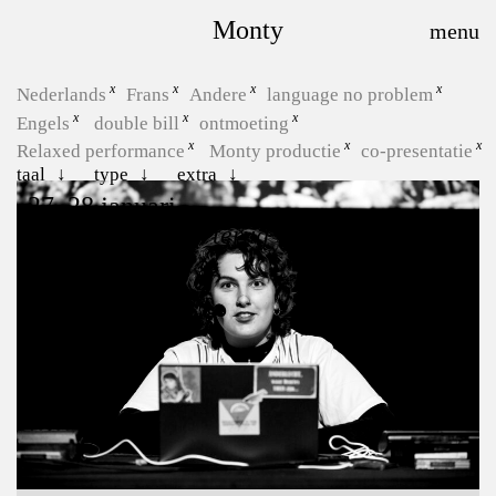
Monty
Nederlands
Frans
Andere
language no problem
Engels
double bill
ontmoeting
Relaxed performance
Monty productie
co-presentatie
taal
type
extra
27, 28 januari
Hoe zeg je “kom terug”?