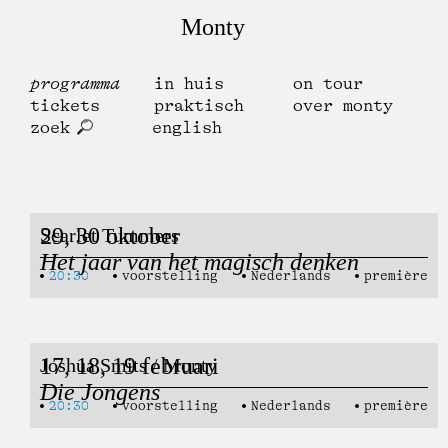
Monty
programma
in huis
on tour
tickets
praktisch
over monty
zoek
english
29, 30 oktober
Scarlet Tummers
Het jaar van het magisch denken
20:30
voorstelling
Nederlands
première
17, 18, 19 februari
Joshua Smits / Monty
Die Jongens
20:30
voorstelling
Nederlands
première