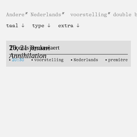
Andere
Nederlands
voorstelling
double 
taal
type
extra
20, 21 januari
Thomas Ryckewaert
Annihilation
20:30
voorstelling
Nederlands
première