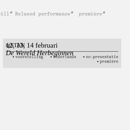
bill
Relaxed performance
première
12, 13, 14 februari
tgSTAN
De Wereld Herbeginnen
voorstelling
Nederlands
co-presentatie
première