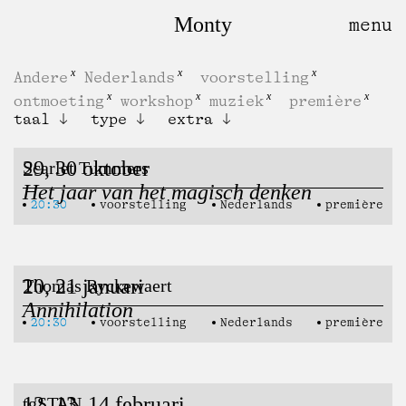
Monty
Andere
Nederlands
voorstelling
ontmoeting
workshop
muziek
première
taal
type
extra
29, 30 oktober
Scarlet Tummers
Het jaar van het magisch denken
20:30
voorstelling
Nederlands
première
20, 21 januari
Thomas Ryckewaert
Annihilation
20:30
voorstelling
Nederlands
première
12, 13, 14 februari
tgSTAN