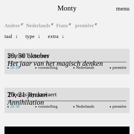
Monty
Andere
Nederlands
Frans
première
taal
type
extra
29, 30 oktober
Scarlet Tummers
Het jaar van het magisch denken
20:30
voorstelling
Nederlands
première
20, 21 januari
Thomas Ryckewaert
Annihilation
20:30
voorstelling
Nederlands
première
12, 13, 14 februari