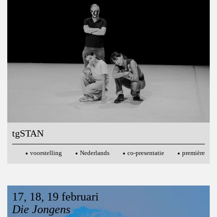
De Wereld Herbeginnen
tgSTAN
voorstelling
Nederlands
co-presentatie
première
17, 18, 19 februari
Joshua Smits / Monty
Die Jongens
20:30
voorstelling
Nederlands
première