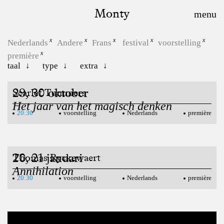
Monty
Nederlands
Andere
Frans
festival
voorstelling
première
taal
type
extra
29, 30 oktober
Scarlet Tummers
Het jaar van het magisch denken
20:30
voorstelling
Nederlands
première
20, 21 januari
Thomas Ryckewaert
Annihilation
20:30
voorstelling
Nederlands
première
12, 13, 14 februari