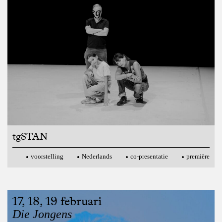
De Wereld Herbeginnen
tgSTAN
voorstelling
Nederlands
co-presentatie
première
17, 18, 19 februari
Joshua Smits / Monty
Die Jongens
20:30
voorstelling
Nederlands
première