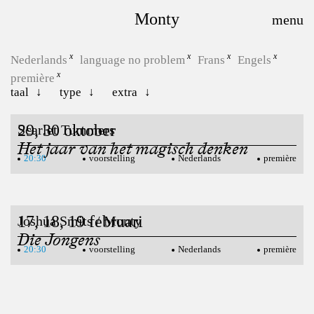
Monty
Nederlands
language no problem
Frans
Engels
première
taal
type
extra
29, 30 oktober
Scarlet Tummers
Het jaar van het magisch denken
20:30
voorstelling
Nederlands
première
17, 18, 19 februari
Joshua Smits / Monty
Die Jongens
20:30
voorstelling
Nederlands
première