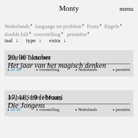
Monty
Nederlands
language no problem
Frans
Engels
double bill
voorstelling
première
taal
type
extra
29, 30 oktober
Scarlet Tummers
Het jaar van het magisch denken
20:30
voorstelling
Nederlands
première
17, 18, 19 februari
Joshua Smits / Monty
Die Jongens
20:30
voorstelling
Nederlands
première