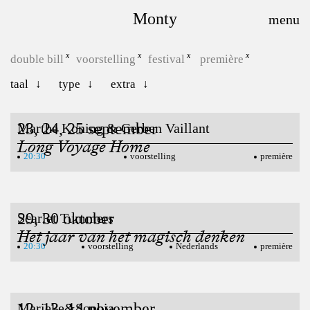
Monty
double bill
voorstelling
festival
première
taal
type
extra
23, 24, 25 september
Marthe Koning & Gerben Vaillant
Long Voyage Home
20:30
voorstelling
première
29, 30 oktober
Scarlet Tummers
Het jaar van het magisch denken
20:30
voorstelling
Nederlands
première
12, 13, 14 november
Marieke&Sophia