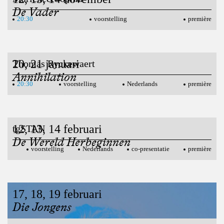
De Vader
20:30
voorstelling
première
20, 21 januari
Thomas Ryckewaert
Annihilation
20:30
voorstelling
Nederlands
première
12, 13, 14 februari
tgSTAN
De Wereld Herbeginnen
voorstelling
Nederlands
co-presentatie
première
17, 18, 19 februari
Joshua Smits / Monty
Die Jongens
20:30
voorstelling
Nederlands
première