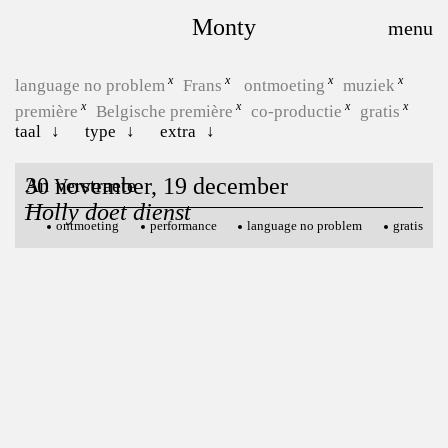
Monty
language no problem
Frans
ontmoeting
muziek
première
Belgische première
co-productie
gratis
taal
type
extra
30 november, 19 december
An Verstraete
Holly doet dienst
ontmoeting
performance
language no problem
gratis