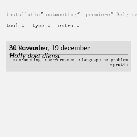
installatie
ontmoeting
première
Belgis
taal
type
extra
30 november, 19 december
An Verstraete
Holly doet dienst
ontmoeting
performance
language no problem
gratis