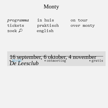
Monty
programma
in huis
on tour
tickets
praktisch
over monty
zoek
english
16 september, 6 oktober, 4 november
20:00
ontmoeting
gratis
De Leesclub