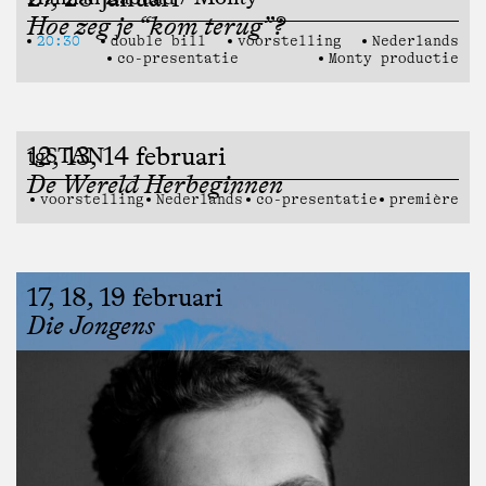
Hoe zeg je “kom terug”?
20:30
double bill
voorstelling
Nederlands
co-presentatie
Monty productie
12, 13, 14 februari
tgSTAN
De Wereld Herbeginnen
voorstelling
Nederlands
co-presentatie
première
17, 18, 19 februari
Die Jongens