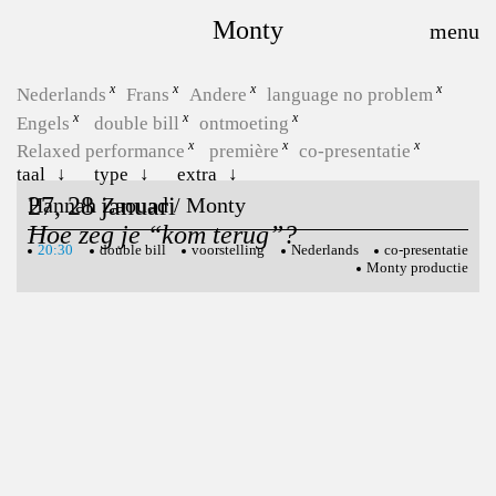
Monty
Nederlands
Frans
Andere
language no problem
Engels
double bill
ontmoeting
Relaxed performance
première
co-presentatie
taal
type
extra
27, 28 januari
Hannah Zaouad / Monty
Hoe zeg je “kom terug”?
20:30
double bill
voorstelling
Nederlands
co-presentatie
Monty productie