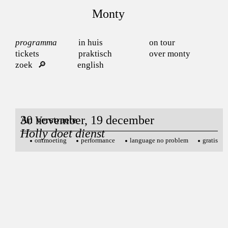
Monty
programma
in huis
on tour
tickets
praktisch
over monty
zoek
english
30 november, 19 december
An Verstraete
Holly doet dienst
ontmoeting
performance
language no problem
gratis