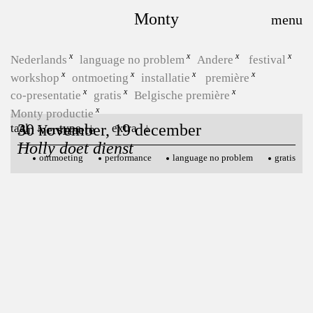
Monty
Nederlands
language no problem
Andere
festival
workshop
ontmoeting
installatie
première
co-presentatie
gratis
Belgische première
Monty productie
30 november, 19 december
taal
type
extra
An Verstraete
Holly doet dienst
ontmoeting
performance
language no problem
gratis