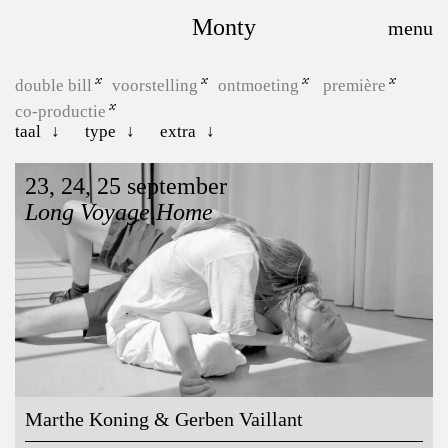
Monty
double bill
voorstelling
ontmoeting
première
co-productie
taal
type
extra
23, 24, 25 september
Long Voyage Home
Marthe Koning & Gerben Vaillant