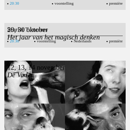
20:30
voorstelling
première
29, 30 oktober
Scarlet Tummers
Het jaar van het magisch denken
20:30
voorstelling
Nederlands
première
12, 13, 14 november
De Vader