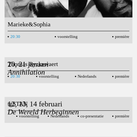
Marieke&Sophia
20:30
voorstelling
première
20, 21 januari
Thomas Ryckewaert
Annihilation
20:30
voorstelling
Nederlands
première
12, 13, 14 februari
tgSTAN
De Wereld Herbeginnen
voorstelling
Nederlands
co-presentatie
première