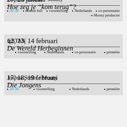
Hoe zeg je “kom terug”?
20:30
double bill
voorstelling
Nederlands
co-presentatie
Monty productie
12, 13, 14 februari
tgSTAN
De Wereld Herbeginnen
voorstelling
Nederlands
co-presentatie
première
17, 18, 19 februari
Joshua Smits / Monty
Die Jongens
20:30
voorstelling
Nederlands
première