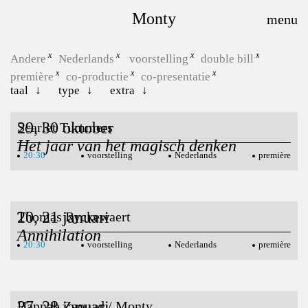
Monty
Andere
Nederlands
voorstelling
double bill
première
co-productie
co-presentatie
taal
type
extra
29, 30 oktober
Scarlet Tummers
Het jaar van het magisch denken
20:30
voorstelling
Nederlands
première
20, 21 januari
Thomas Ryckewaert
Annihilation
20:30
voorstelling
Nederlands
première
27, 28 januari
Hannah Zaouad / Monty