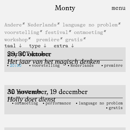
Monty
Andere
Nederlands
language no problem
voorstelling
festival
ontmoeting
workshop
première
gratis
taal
type
extra
29, 30 oktober
Scarlet Tummers
Het jaar van het magisch denken
20:30
voorstelling
Nederlands
première
30 november, 19 december
An Verstraete
Holly doet dienst
ontmoeting
performance
language no problem
gratis