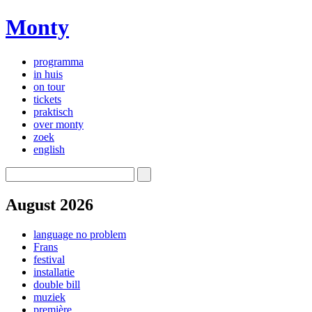
Monty
programma
in huis
on tour
tickets
praktisch
over monty
zoek
english
August 2026
language no problem
Frans
festival
installatie
double bill
muziek
première