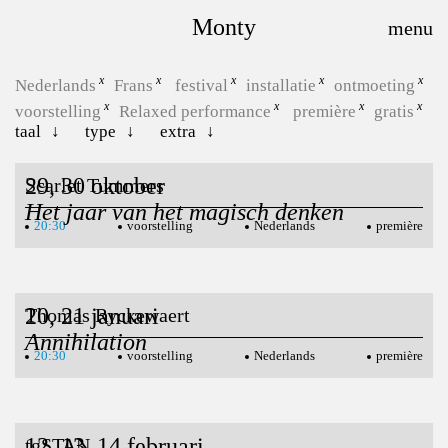
Monty
Nederlands
Frans
festival
installatie
ontmoeting
voorstelling
Relaxed performance
première
gratis
taal
type
extra
29, 30 oktober
Scarlet Tummers
Het jaar van het magisch denken
20:30
voorstelling
Nederlands
première
20, 21 januari
Thomas Ryckewaert
Annihilation
20:30
voorstelling
Nederlands
première
12, 13, 14 februari
tgSTAN