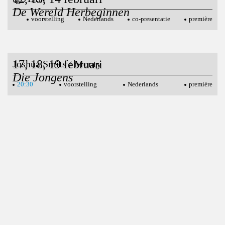
De Wereld Herbeginnen
voorstelling
Nederlands
co-presentatie
première
17, 18, 19 februari
Joshua Smits / Monty
Die Jongens
20:30
voorstelling
Nederlands
première