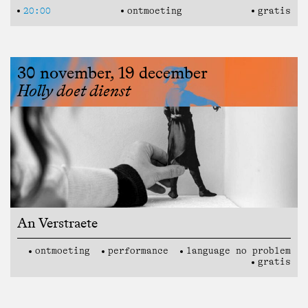
20:00
ontmoeting
gratis
30 november, 19 december
Holly doet dienst
An Verstraete
ontmoeting
performance
language no problem
gratis