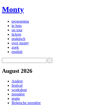
Monty
programma
in huis
on tour
tickets
praktisch
over monty
zoek
english
August 2026
Andere
festival
workshop
première
gratis
Belgische première