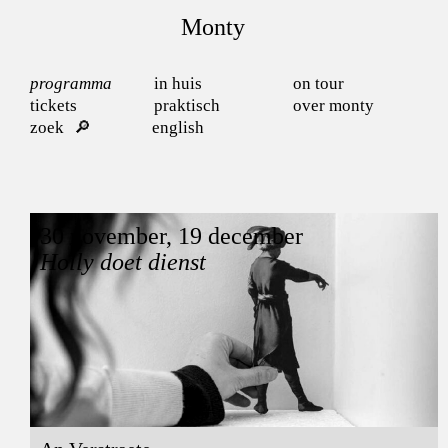
Monty
programma
in huis
on tour
tickets
praktisch
over monty
zoek
english
30 november, 19 december
Holly doet dienst