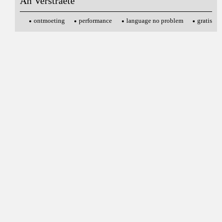
An Verstraete
ontmoeting
performance
language no problem
gratis