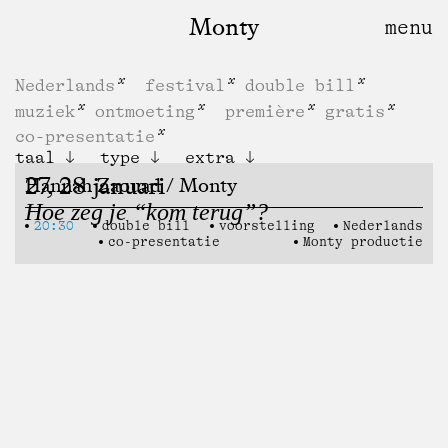
Monty
Nederlands
festival
double bill
muziek
ontmoeting
première
gratis
co-presentatie
taal
type
extra
27, 28 januari
Hannah Zaouad / Monty
Hoe zeg je “kom terug”?
20:30
double bill
voorstelling
Nederlands
co-presentatie
Monty productie