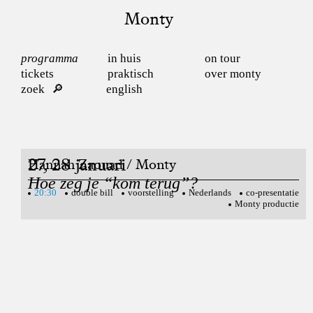
Monty
programma
in huis
on tour
tickets
praktisch
over monty
zoek
english
27, 28 januari
Hannah Zaouad / Monty
Hoe zeg je “kom terug”?
20:30
double bill
voorstelling
Nederlands
co-presentatie
Monty productie