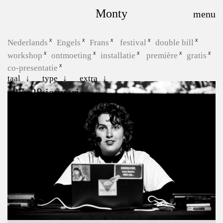
Monty
Nederlands
Engels
Frans
festival
double bill
workshop
ontmoeting
installatie
première
gratis
co-presentatie
taal
type
extra
27, 28 januari
Hoe zeg je “kom terug”?