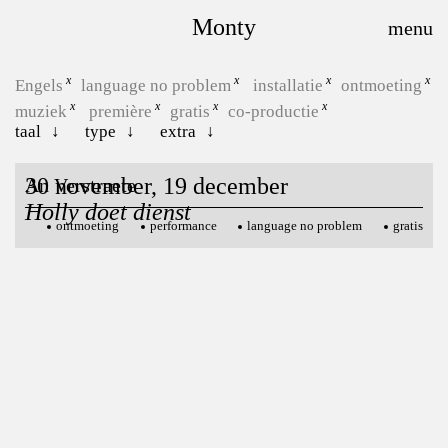
Monty
Engels
language no problem
installatie
ontmoeting
muziek
première
gratis
co-productie
taal
type
extra
30 november, 19 december
An Verstraete
Holly doet dienst
ontmoeting
performance
language no problem
gratis