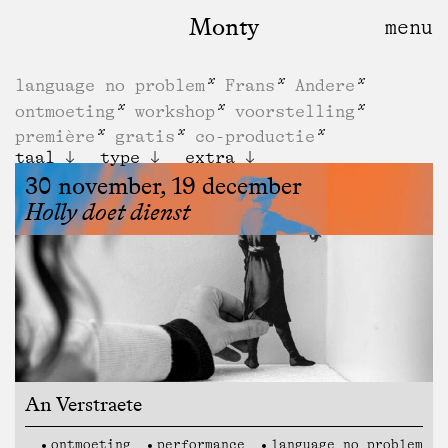
Monty
language no problem
Frans
Andere
ontmoeting
workshop
voorstelling
première
gratis
co-productie
taal
type
extra
30 november, 19 december
Holly doet dienst
An Verstraete
ontmoeting
performance
language no problem