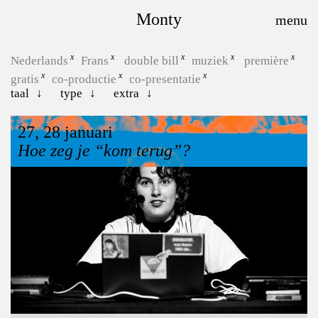
Monty
Nederlands
Frans
double bill
muziek
première
gratis
co-productie
co-presentatie
taal
type
extra
27, 28 januari
Hoe zeg je “kom terug”?