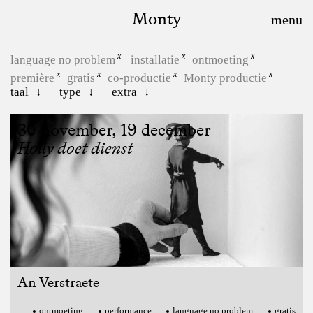
Monty
language no problem
installatie
ontmoeting
première
gratis
co-productie
Monty productie
taal
type
extra
30 november, 19 december
Holly doet dienst
An Verstraete
ontmoeting
performance
language no problem
gratis