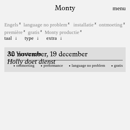
Monty
Engels
language no problem
installatie
ontmoeting
première
gratis
Monty productie
taal
type
extra
30 november, 19 december
An Verstraete
Holly doet dienst
ontmoeting
performance
language no problem
gratis