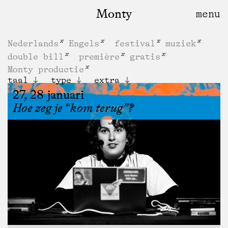
Monty
Nederlands
Engels
festival
muziek
double bill
première
gratis
Monty productie
taal
type
extra
27, 28 januari
Hoe zeg je “kom terug”?