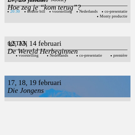
Hoe zeg je “kom terug”?
20:30
double bill
voorstelling
Nederlands
co-presentatie
Monty productie
12, 13, 14 februari
tgSTAN
De Wereld Herbeginnen
voorstelling
Nederlands
co-presentatie
première
17, 18, 19 februari
Joshua Smits / Monty
Die Jongens
20:30
voorstelling
Nederlands
première