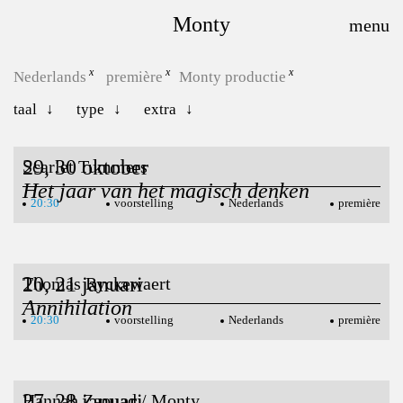
Monty
Nederlands
première
Monty productie
taal
type
extra
29, 30 oktober
Scarlet Tummers
Het jaar van het magisch denken
20:30
voorstelling
Nederlands
première
20, 21 januari
Thomas Ryckewaert
Annihilation
20:30
voorstelling
Nederlands
première
27, 28 januari
Hannah Zaouad / Monty