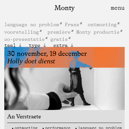
Monty
language no problem
Frans
ontmoeting
voorstelling
première
Monty productie
co-presentatie
gratis
taal
type
extra
30 november, 19 december
Holly doet dienst
An Verstraete
ontmoeting
performance
language no problem