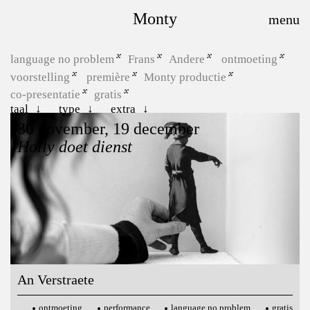
Monty
language no problem
Frans
Andere
ontmoeting
voorstelling
première
Monty productie
co-presentatie
gratis
taal
type
extra
30 november, 19 december
Holly doet dienst
An Verstraete
ontmoeting
performance
language no problem
gratis