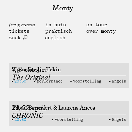
Monty
programma
in huis
on tour
tickets
praktisch
over monty
zoek
english
7, 8 oktober
Sîpan Sezgin Tekin
The Original
20:30
performance
voorstelling
Engels
21, 22 april
Tibau Beirnaert & Laurens Aneca
CHRONIC
20:30
voorstelling
Engels