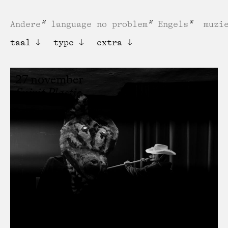
Andere
language no problem
Engels
muzi
taal
type
extra
27 november
Spirit Plastic