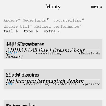
Monty
Andere
Nederlands
voorstelling
double bill
Relaxed performance
taal
type
extra
14, 15 oktober
Ahilan Ratnamohan
ADIDAS (All Day I Dream About
20:30
voorstelling
Nederlands
Soccer)
29, 30 oktober
Scarlet Tummers
Het jaar van het magisch denken
20:30
voorstelling
Nederlands
première
17 november
De Roovers