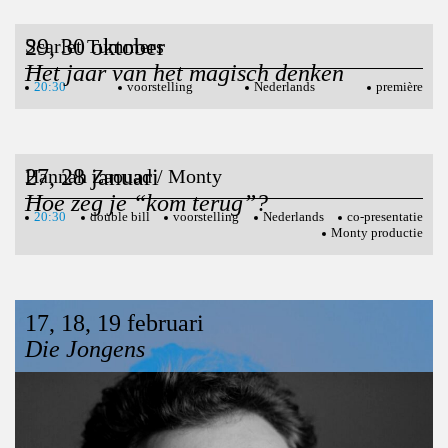
29, 30 oktober
Scarlet Tummers
Het jaar van het magisch denken
20:30
voorstelling
Nederlands
première
27, 28 januari
Hannah Zaouad / Monty
Hoe zeg je “kom terug”?
20:30
double bill
voorstelling
Nederlands
co-presentatie
Monty productie
17, 18, 19 februari
Die Jongens