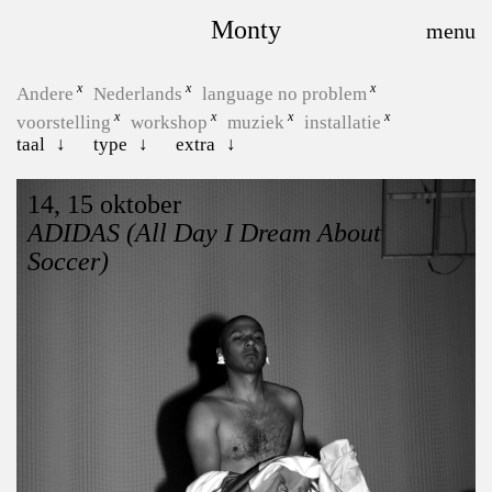
Monty
Andere
Nederlands
language no problem
voorstelling
workshop
muziek
installatie
taal
type
extra
14, 15 oktober
ADIDAS (All Day I Dream About
Soccer)