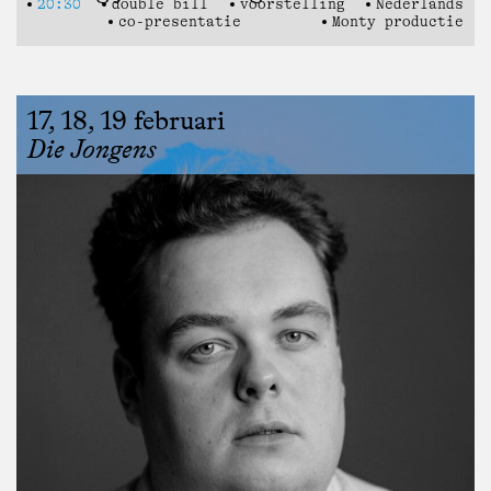
20:30
double bill
voorstelling
Nederlands
co-presentatie
Monty productie
17, 18, 19 februari
Die Jongens