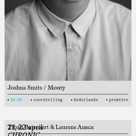
Joshua Smits / Monty
20:30
voorstelling
Nederlands
première
21, 22 april
Tibau Beirnaert & Laurens Aneca
CHRONIC