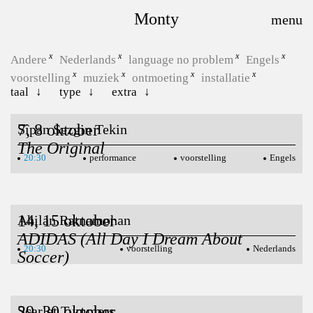
Monty
Andere
Nederlands
language no problem
Engels
voorstelling
muziek
ontmoeting
installatie
taal
type
extra
7, 8 oktober
Sîpan Sezgin Tekin
The Original
20:30
performance
voorstelling
Engels
14, 15 oktober
Ahilan Ratnamohan
ADIDAS (All Day I Dream About
20:30
voorstelling
Nederlands
Soccer)
29, 30 oktober
Scarlet Tummers