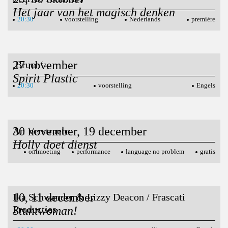
Het jaar van het magisch denken
20:30
voorstelling
Nederlands
première
27 november
,Bruch‘-
Spirit Plastic
20:30
voorstelling
Engels
30 november, 19 december
An Verstraete
Holly doet dienst
ontmoeting
performance
language no problem
gratis
10, 11 december
Ika Schwander & Lizzy Deacon / Frascati
Producties
Stuntwoman!