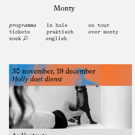
Monty
programma
in huis
on tour
tickets
praktisch
over monty
zoek
english
30 november, 19 december
Holly doet dienst