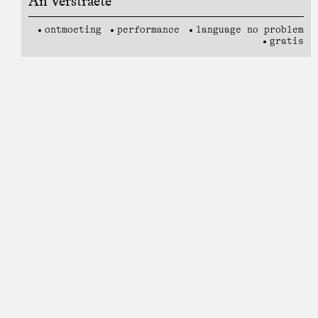
An Verstraete
ontmoeting
performance
language no problem
gratis