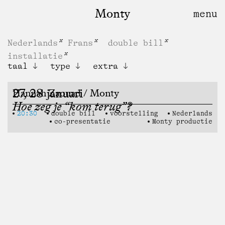
Monty
Nederlands
Frans
double bill
installatie
taal
type
extra
27, 28 januari
Hannah Zaouad / Monty
Hoe zeg je “kom terug”?
20:30
double bill
voorstelling
Nederlands
co-presentatie
Monty productie