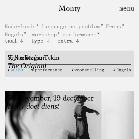
Monty
Nederlands
language no problem
Frans
Engels
workshop
performance
taal
type
extra
7, 8 oktober
Sîpan Sezgin Tekin
The Original
20:30
performance
voorstelling
Engels
30 november, 19 december
Holly doet dienst