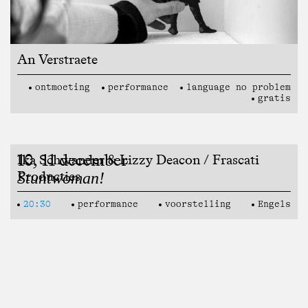
An Verstraete
ontmoeting
performance
language no problem
gratis
10, 11 december
Ika Schwander & Lizzy Deacon / Frascati
Producties
Stuntwoman!
20:30
performance
voorstelling
Engels