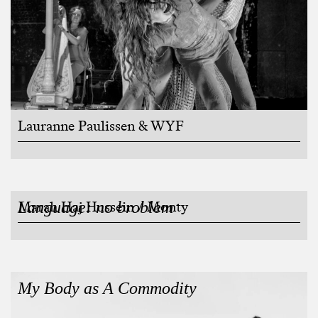
Lauranne Paulissen & WYF
Language: no broblem
Marah Haj Hussein / Monty
My Body as A Commodity