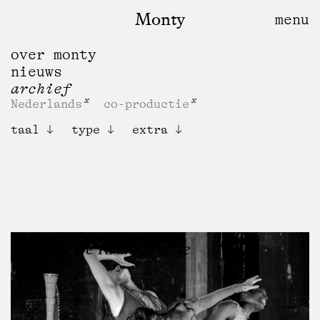
Monty
over monty
nieuws
archief
Nederlands
co-productie
taal
type
extra
Martha De Krankzinnige