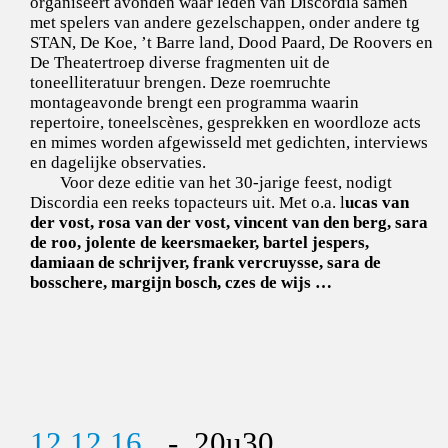
organiseert avonden waar leden van Discordia samen
met spelers van andere gezelschappen, onder andere tg
STAN, De Koe, ’t Barre land, Dood Paard, De Roovers en
De Theatertroep diverse fragmenten uit de
toneelliteratuur brengen. Deze roemruchte
montageavonde brengt een programma waarin
repertoire, toneelscènes, gesprekken en woordloze acts
en mimes worden afgewisseld met gedichten, interviews
en dagelijke observaties.
Voor deze editie van het 30-jarige feest, nodigt
Discordia een reeks topacteurs uit. Met o.a. l
ucas van
der vost, rosa van der vost, vincent van den berg, sara
de roo, jolente de keersmaeker, bartel jespers,
damiaan de schrijver, frank vercruysse, sara de
bosschere, margijn bosch, czes de wijs …
12.12.16
- 20u30