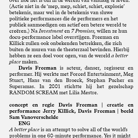
over hoe het is om in de wereld van vandaag te leven.
(Actie niet in de ‘mep, mep, schiet, schiet, explosie’
betekenis, maar wel in de betekenis van sluwe
politieke performances die de performers en het
publiek aanmoedigen om actief een betere wereld te
creëren.) Na
Investment
en
7 Promises,
willen ze hun
docu-performance label overstijgen. Freeman en
Killick zullen ook onbekenden betrekken, die zich
buiten de muren van de theaterzaal bevinden. Hierbij
hebben ze een doel voor ogen, van de wereld
a better
place
maken.
Davis Freeman
is acteur, danser, regisseur en
performer. Hij werkte met Forced Entertainment, Meg
Stuart, Hans van den Broeck, Stephan Pucher en
Superamas. In 2001 stichtte hij het gezelschap
RANDOM SCREAM met Lilia Mestre.
concept en regie Davis Freeman | creatie en
performance Jerry Killick, Davis Freeman | beeld
Sam Vanoverschelde
ENG
A better place
is an attempt to solve all of the world’s
problems in one 60-minute performance. Yes it might