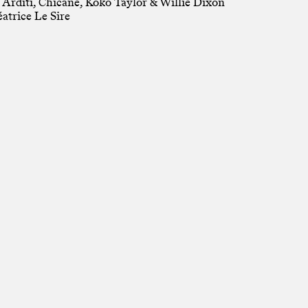
 Arditi, Chicane, Koko Taylor & Willie Dixon
éatrice Le Sire