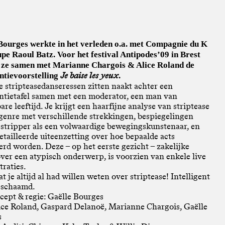
Bourges werkte in het verleden o.a. met Compagnie du K
pe Raoul Batz. Voor het festival Antipodes’09 in Brest
ze samen met Marianne Chargois & Alice Roland de
Je baise les yeux
ntievoorstelling
.
e stripteasedanseressen zitten naakt achter een
ntietafel samen met een moderator, een man van
re leeftijd. Je krijgt een haarfijne analyse van striptease
 genre met verschillende strekkingen, bespiegelingen
 stripper als een volwaardige bewegingskunstenaar, en
etailleerde uiteenzetting over hoe bepaalde acts
erd worden. Deze – op het eerste gezicht – zakelijke
over een atypisch onderwerp, is voorzien van enkele live
raties.
t je altijd al had willen weten over striptease! Intelligent
eschaamd.
cept & regie: Gaëlle Bourges
ice Roland, Gaspard Delanoë, Marianne Chargois, Gaëlle
s