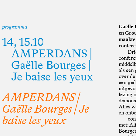
programma
Gaëlle 
en Grou
14, 15.10
maakte 
confere
AMPERDANS |
Dri
confere
Gaëlle Bourges |
middelba
als een
Je baise les yeux
over de
een ged
uitgevo
AMPERDANS |
lezing 
demonst
Gaëlle Bourges | Je
Alles wa
en onb
baise les yeux
con
met: Al
Bourge