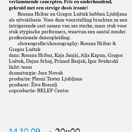
verlammende concepten. Fris en onderhoudend,
gekruid met een stevige dosis ironie!
Rosana Hribar en Gregor Luštek hebben Ljubljana
als uitvalsbasis. Voor deze voorstelling brachten ze een
intrigerende cast samen van zes sterke, maar stuk voor
stuk atypische performers, waarvan een aantal zonder
professionele dansopleiding.
choreografie/choreography: Rosana Hribar &
Gregor Luštek
dans: Rosana Hribar, Kaja Janjić, Alja Kapun, Gregor
Luštek, Dejan Srhoj, Primož Bezjak, Igor Sviderski
licht: team
dramaturgie: Jure Novak
productie: Plesni Teater Ljubljana
producer: Živa Brecelj
coproductie: BELEF Centar
14.10.09
- 20u00