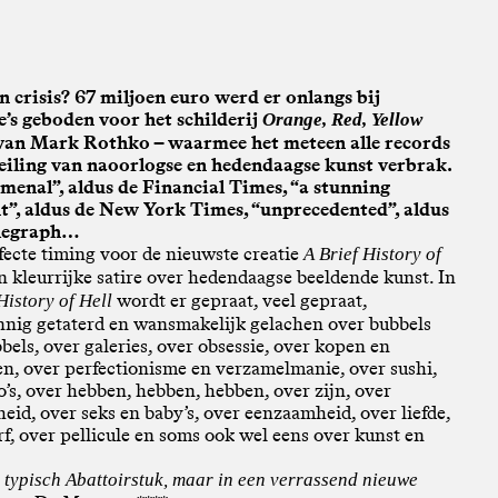
n crisis? 67 miljoen euro werd er onlangs bij
e’s geboden voor het schilderij
Orange, Red, Yellow
 van Mark Rothko – waarmee het meteen alle records
eiling van naoorlogse en hedendaagse kunst verbrak.
enal”, aldus de Financial Times, “a stunning
”, aldus de New York Times, “unprecedented”, aldus
legraph…
fecte timing voor de nieuwste creatie
A Brief History of
en kleurrijke satire over hedendaagse beeldende kunst. In
wordt er gepraat, veel gepraat,
History of Hell
nig getaterd en wansmakelijk gelachen over bubbels
bels, over galeries, over obsessie, over kopen en
n, over perfectionisme en verzamelmanie, over sushi,
o’s, over hebben, hebben, hebben, over zijn, over
eid, over seks en baby’s, over eenzaamheid, over liefde,
rf, over pellicule en soms ook wel eens over kunst en
 typisch Abattoirstuk, maar in een verrassend nieuwe