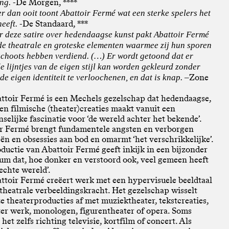
-De Morgen, ****
ing.
r dan ooit toont Abattoir Fermé wat een sterke spelers het
-De Standaard, ***
heeft.
r deze satire over hedendaagse kunst pakt Abattoir Fermé
 de theatrale en groteske elementen waarmee zij hun sporen
schoots hebben verdiend. (…) Er wordt getoond dat er
e lijntjes van de eigen stijl kan worden gekleurd zonder
Zone
de eigen identiteit te verloochenen, en dat is knap. –
ttoir Fermé is een Mechels gezelschap dat hedendaagse,
 en filmische (theater)creaties maakt vanuit een
selijke fascinatie voor ‘de wereld achter het bekende’.
r Fermé brengt fundamentele angsten en verborgen
eën en obsessies aan bod en omarmt ‘het verschrikkelijke’.
ductie van Abattoir Fermé geeft inkijk in een bijzonder
um dat, hoe donker en verstoord ook, veel gemeen heeft
echte wereld’.
ttoir Fermé creëert werk met een hypervisuele beeldtaal
 theatrale verbeeldingskracht. Het gezelschap wisselt
ze theaterproducties af met muziektheater, tekstcreaties,
er werk, monologen, figurentheater of opera. Soms
 het zelfs richting televisie, kortfilm of concert. Als