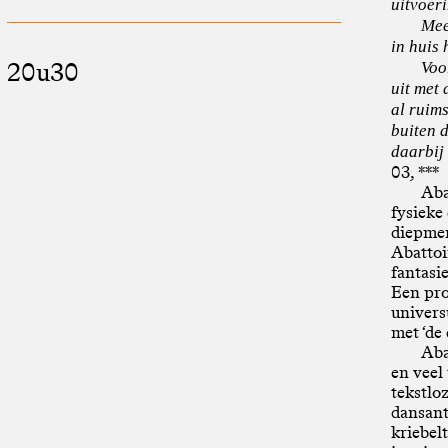
uitvoer
Mee
in huis 
20u30
Voo
uit met
al ruim
buiten d
daarbij 
03, ***
Aba
fysieke
diepmen
Abattoi
fantasi
Een pro
univers
met ‘de 
Aba
en veel
tekstlo
dansant
kriebelt