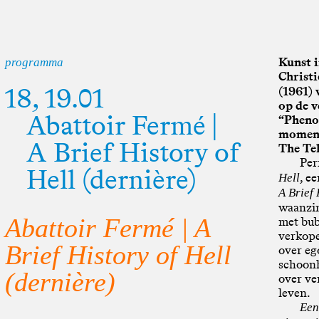
Kunst i
programma
Christi
18, 19.01
(1961)
op de v
Abattoir Fermé |
“Phenom
moment
A Brief History of
The Te
Per
Hell (dernière)
, e
Hell
A Brief 
waanzin
Abattoir Fermé | A
met bub
verkope
Brief History of Hell
over eg
schoonh
(dernière)
over ve
leven.
Een