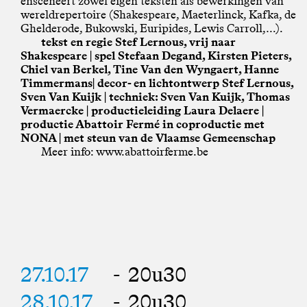
ensceneert zowel eigen teksten als bewerkingen van
wereldrepertoire (Shakespeare, Maeterlinck, Kafka, de
Ghelderode, Bukowski, Euripides, Lewis Carroll,…).
tekst en regie Stef Lernous, vrij naar
Shakespeare | spel Stefaan Degand, Kirsten Pieters,
Chiel van Berkel, Tine Van den Wyngaert, Hanne
Timmermans| decor- en lichtontwerp Stef Lernous,
Sven Van Kuijk | techniek: Sven Van Kuijk, Thomas
Vermaercke | productieleiding Laura Delaere |
productie Abattoir Fermé in coproductie met
NONA | met steun van de Vlaamse Gemeenschap
Meer info: www.abattoirferme.be
27.10.17
- 20u30
28.10.17
- 20u30