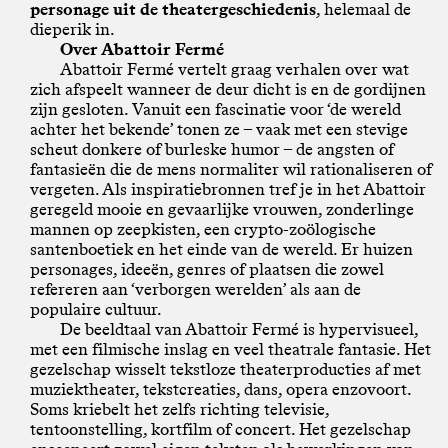
personage uit de theatergeschiedenis
, helemaal de
dieperik in.
Over Abattoir Fermé
Abattoir Fermé vertelt graag verhalen over wat
zich afspeelt wanneer de deur dicht is en de gordijnen
zijn gesloten. Vanuit een fascinatie voor ‘de wereld
achter het bekende’ tonen ze – vaak met een stevige
scheut donkere of burleske humor – de angsten of
fantasieën die de mens normaliter wil rationaliseren of
vergeten. Als inspiratiebronnen tref je in het Abattoir
geregeld mooie en gevaarlijke vrouwen, zonderlinge
mannen op zeepkisten, een crypto-zoölogische
santenboetiek en het einde van de wereld. Er huizen
personages, ideeën, genres of plaatsen die zowel
refereren aan ‘verborgen werelden’ als aan de
populaire cultuur.
De beeldtaal van Abattoir Fermé is hypervisueel,
met een filmische inslag en veel theatrale fantasie. Het
gezelschap wisselt tekstloze theaterproducties af met
muziektheater, tekstcreaties, dans, opera enzovoort.
Soms kriebelt het zelfs richting televisie,
tentoonstelling, kortfilm of concert. Het gezelschap